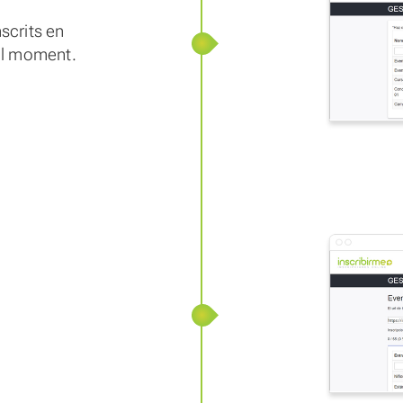
scrits en
 al moment.